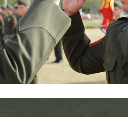
W
T
F
N
N
N
o
o
o
e
h
r