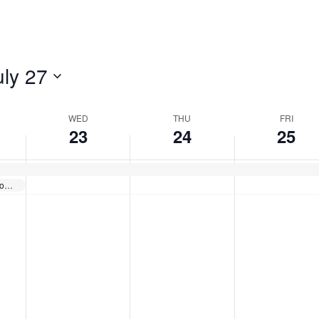
e
e
e
d
u
i
v
v
v
e
e
e
n
r
d
n
n
n
e
s
a
uly 27
t
t
t
s
d
y
s
s
s
o
o
o
d
a
,
n
n
n
WED
THU
FRI
a
y
J
t
23
t
24
t
25
y
,
u
h
h
h
i
i
i
,
J
l
s
s
s
Sugar Bear Memorial Run – Virtual Run 2025
J
u
y
d
d
d
u
l
2
a
a
a
y
y
y
l
y
5
.
.
.
y
2
,
2
4
2
3
,
0