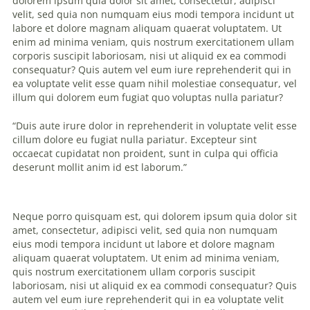
dolorem ipsum quia dolor sit amet, consectetur, adipisci
velit, sed quia non numquam eius modi tempora incidunt ut
labore et dolore magnam aliquam quaerat voluptatem. Ut
enim ad minima veniam, quis nostrum exercitationem ullam
corporis suscipit laboriosam, nisi ut aliquid ex ea commodi
consequatur? Quis autem vel eum iure reprehenderit qui in
ea voluptate velit esse quam nihil molestiae consequatur, vel
illum qui dolorem eum fugiat quo voluptas nulla pariatur?
“Duis aute irure dolor in reprehenderit in voluptate velit esse
cillum dolore eu fugiat nulla pariatur. Excepteur sint
occaecat cupidatat non proident, sunt in culpa qui officia
deserunt mollit anim id est laborum.”
Neque porro quisquam est, qui dolorem ipsum quia dolor sit
amet, consectetur, adipisci velit, sed quia non numquam
eius modi tempora incidunt ut labore et dolore magnam
aliquam quaerat voluptatem. Ut enim ad minima veniam,
quis nostrum exercitationem ullam corporis suscipit
laboriosam, nisi ut aliquid ex ea commodi consequatur? Quis
autem vel eum iure reprehenderit qui in ea voluptate velit