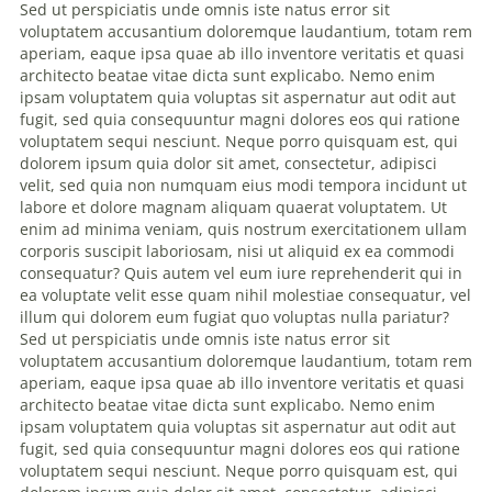
Sed ut perspiciatis unde omnis iste natus error sit
voluptatem accusantium doloremque laudantium, totam rem
aperiam, eaque ipsa quae ab illo inventore veritatis et quasi
architecto beatae vitae dicta sunt explicabo. Nemo enim
ipsam voluptatem quia voluptas sit aspernatur aut odit aut
fugit, sed quia consequuntur magni dolores eos qui ratione
voluptatem sequi nesciunt. Neque porro quisquam est, qui
dolorem ipsum quia dolor sit amet, consectetur, adipisci
velit, sed quia non numquam eius modi tempora incidunt ut
labore et dolore magnam aliquam quaerat voluptatem. Ut
enim ad minima veniam, quis nostrum exercitationem ullam
corporis suscipit laboriosam, nisi ut aliquid ex ea commodi
consequatur? Quis autem vel eum iure reprehenderit qui in
ea voluptate velit esse quam nihil molestiae consequatur, vel
illum qui dolorem eum fugiat quo voluptas nulla pariatur?
Sed ut perspiciatis unde omnis iste natus error sit
voluptatem accusantium doloremque laudantium, totam rem
aperiam, eaque ipsa quae ab illo inventore veritatis et quasi
architecto beatae vitae dicta sunt explicabo. Nemo enim
ipsam voluptatem quia voluptas sit aspernatur aut odit aut
fugit, sed quia consequuntur magni dolores eos qui ratione
voluptatem sequi nesciunt. Neque porro quisquam est, qui